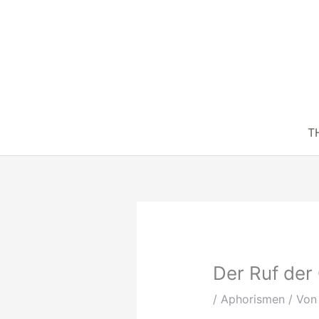
Zum
Inhalt
springen
TH
Der Ruf der
/
Aphorismen
/ Vo