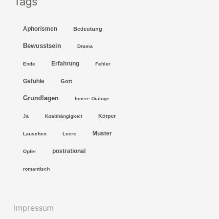
Tags
h
e
Aphorismen
Bedeutung
n
Bewusstsein
n
Drama
a
Erfahrung
Ende
Fehler
c
Gefühle
Gott
h
Grundlagen
Innere Dialoge
:
Körper
Ja
Koabhängigkeit
Muster
Lauschen
Leere
postrational
Opfer
romantisch
Impressum