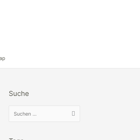
ap
Suche
S
u
c